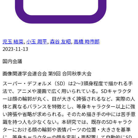
児玉 結菜
,
小玉 周平
,
森谷 友昭
,
高橋 時市郎
2023-11-13
国内会議
画像関連学会連合会 第9回 合同秋季大会
スーパー・デフォルメ（SD）は2〜3頭身程度で描かれる手
法で、アニメや漫画で広く用いられている。SDキャラクタ
ーは顔の輪郭が丸く、目が大きく誇張されるなど、実際の人
体と異なるバランスを特徴とし、等身キャラクター以上に強
い誇張や省略が求められる。そのため描き手の中には苦手意
識を持つ人も少なくない。本研究では、既存のSDキャラク
ターにおける顔の輪郭や表情パーツの位置・大きさを基準
に、等身キャラクターの顔を変形・再配置して自動的にSD