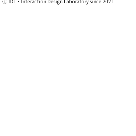
ⓒ IDL・Interaction Design Laboratory since 2021