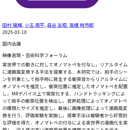
田村 陽輝
,
小玉 周平
,
森谷 友昭
,
高橋 時市郎
2025-03-10
国内会議
映像表現・芸術科学フォーラム
実世界での動きに対してオノマトペを付与し，リアルタイム
に漫画風変換する手法を提案する．本研究では，拍手のシー
ンを対象として拍手時に発生する衝突音からリアルタイムに
オノマトペを推定し，衝突位置に推定したオノマトペを配置
し，MRデバイス上で視覚化する．ハンドトラッキングによ
って両手の衝突位置を検出し，音声処理によってオノマトペ
の種類とサイズを推定し，最後に画像処理によって漫画風変
換を行う．評価実験を実施し，提案手法は被験者から好意的
な評価を得た．オノマトペの付与による実世界の漫画化を実
現し，没入感の高い漫画風世界を構築できたことを示す．