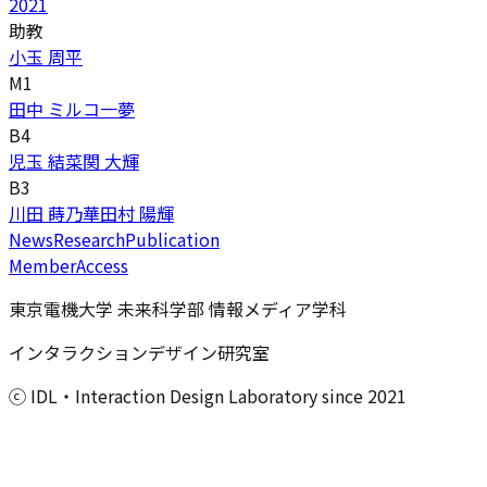
2021
助教
小玉 周平
M1
田中 ミルコ一夢
B4
児玉 結菜
関 大輝
B3
川田 蒔乃華
田村 陽輝
News
Research
Publication
Member
Access
東京電機大学 未来科学部 情報メディア学科
インタラクションデザイン研究室
ⓒ IDL・Interaction Design Laboratory since 2021