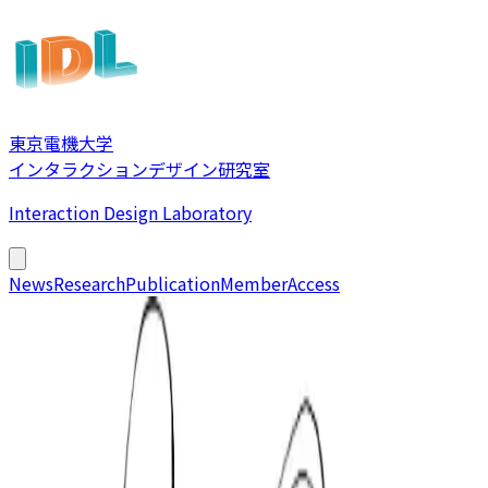
東京電機大学
インタラクションデザイン研究室
Interaction Design Laboratory
News
Research
Publication
Member
Access
ベクター線の制御点移動によるラフスケッチの強弱反映
関 大輝, 小玉 周平, 高橋 時市郎